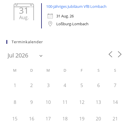
100-jähriges Jubiläum VfB Lombach
31
31 Aug. 26
Aug.
Loßburg-Lombach
Terminkalender
M
D
M
D
F
S
S
1
2
3
4
5
6
7
8
9
10
11
12
13
14
15
16
17
18
19
20
21