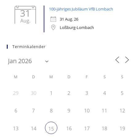
100-jähriges Jubiläum VfB Lombach
31
31 Aug. 26
Aug.
Loßburg-Lombach
Terminkalender
M
D
M
D
F
S
S
29
30
1
2
3
4
5
6
7
8
9
10
11
12
13
14
16
17
18
19
15