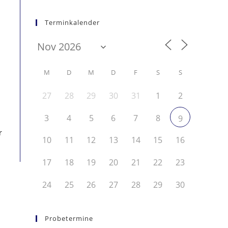
Terminkalender
M
D
M
D
F
S
S
27
28
29
30
31
1
2
3
4
5
6
7
8
9
r
10
11
12
13
14
15
16
17
18
19
20
21
22
23
24
25
26
27
28
29
30
Probetermine