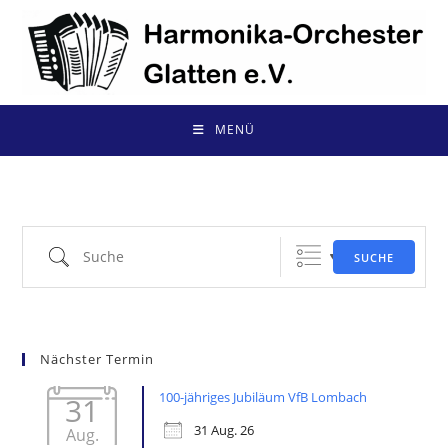
Zum
Inhalt
springen
MENÜ
Suche
SUCHE
Nächster Termin
100-jähriges Jubiläum VfB Lombach
31
31 Aug. 26
Aug.