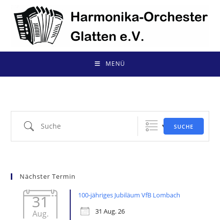
Zum
Inhalt
springen
MENÜ
Suche
SUCHE
Nächster Termin
100-jähriges Jubiläum VfB Lombach
31
31 Aug. 26
Aug.