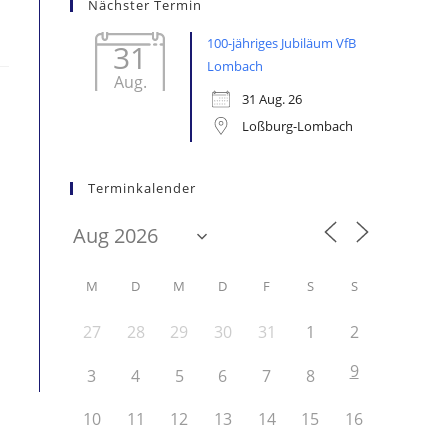
Nächster Termin
100-jähriges Jubiläum VfB
31
Lombach
Aug.
31 Aug. 26
Loßburg-Lombach
Terminkalender
M
D
M
D
F
S
S
27
28
29
30
31
1
2
9
3
4
5
6
7
8
10
11
12
13
14
15
16