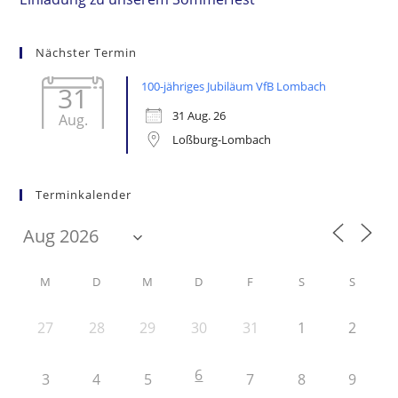
ansehen
Nächster Termin
100-jähriges Jubiläum VfB Lombach
31
31 Aug. 26
Aug.
Loßburg-Lombach
Terminkalender
M
D
M
D
F
S
S
27
28
29
30
31
1
2
6
3
4
5
7
8
9