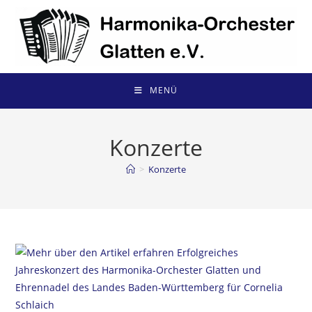
Zum
Inhalt
springen
MENÜ
Konzerte
>
Konzerte