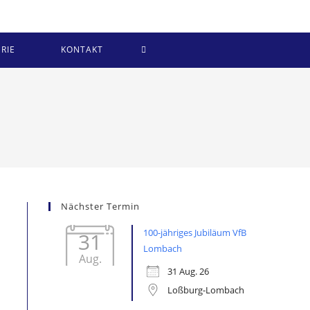
WEBSITE-
RIE
KONTAKT
SUCHE
UMSCHALTEN
Nächster Termin
100-jähriges Jubiläum VfB
31
Lombach
Aug.
31 Aug. 26
Loßburg-Lombach