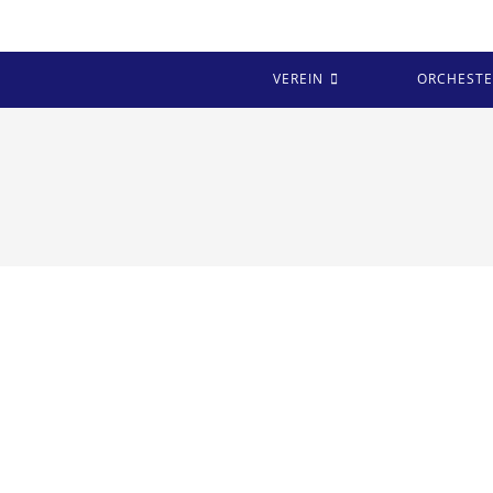
Zum
Inhalt
springen
VEREIN
ORCHESTE