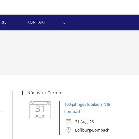
WEBSITE-
RIE
KONTAKT
SUCHE
UMSCHALTEN
Nächster Termin
100-jähriges Jubiläum VfB
31
Lombach
Aug.
31 Aug. 26
Loßburg-Lombach