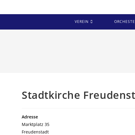
Zum
Inhalt
springen
VEREIN
ORCHESTE
Stadtkirche Freudens
Adresse
Marktplatz 35
Freudenstadt