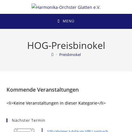
Zum
Inhalt
springen
MENÜ
HOG-Preisbinokel
>
Preisbinokel
Kommende Veranstaltungen
<li>Keine Veranstaltungen in dieser Kategorie</li>
Nächster Termin
100-jähriges Jubiläum VfB Lombach