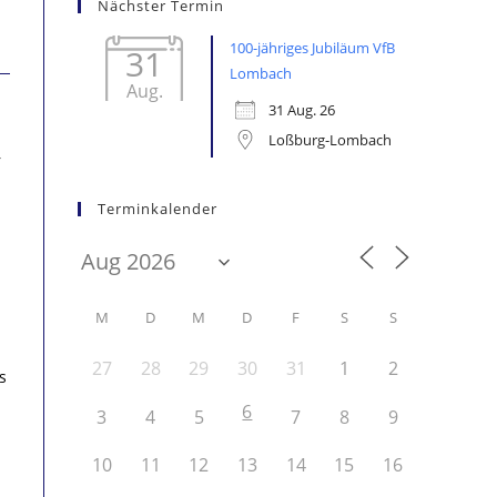
Nächster Termin
100-jähriges Jubiläum VfB
31
Lombach
Aug.
31 Aug. 26
Loßburg-Lombach
r
Terminkalender
M
D
M
D
F
S
S
27
28
29
30
31
1
2
s
6
3
4
5
7
8
9
10
11
12
13
14
15
16