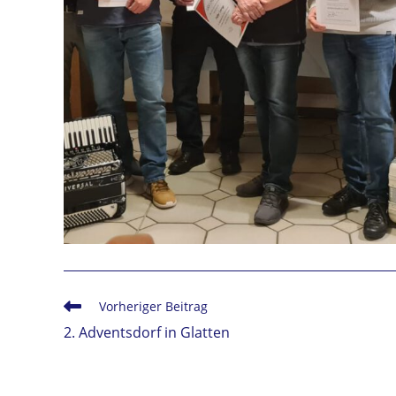
Weitere
Vorheriger Beitrag
Artikel
2. Adventsdorf in Glatten
ansehen