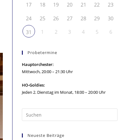
17
18
19
20
21
22
23
24
25
26
27
28
29
30
1
2
3
4
5
6
31
Probetermine
Hauptorchester:
Mittwoch, 20:00 – 21:30 Uhr
HO-Goldies:
Jeden 2. Dienstag im Monat, 18:00 – 20:00 Uhr
Neueste Beiträge