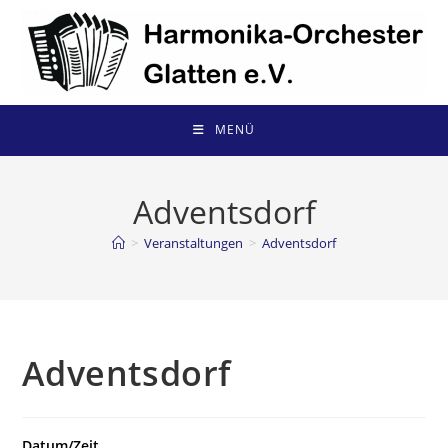
Zum
Inhalt
springen
MENÜ
Adventsdorf
>
Veranstaltungen
>
Adventsdorf
Adventsdorf
Datum/Zeit