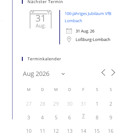
Nächster Termin
100-jähriges Jubiläum VfB
31
Lombach
Aug.
31 Aug. 26
Loßburg-Lombach
Terminkalender
M
D
M
D
F
S
S
27
28
29
30
31
1
2
7
3
4
5
6
8
9
10
11
12
13
14
15
16