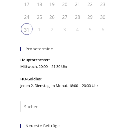
17
18
19
20
21
22
23
24
25
26
27
28
29
30
1
2
3
4
5
6
31
Probetermine
Hauptorchester:
Mittwoch, 20:00 – 21:30 Uhr
HO-Goldies:
Jeden 2. Dienstag im Monat, 18:00 – 20:00 Uhr
Neueste Beiträge