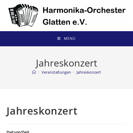
Zum
Inhalt
springen
MENÜ
Jahreskonzert
>
Veranstaltungen
>
Jahreskonzert
Jahreskonzert
Datum/Zeit