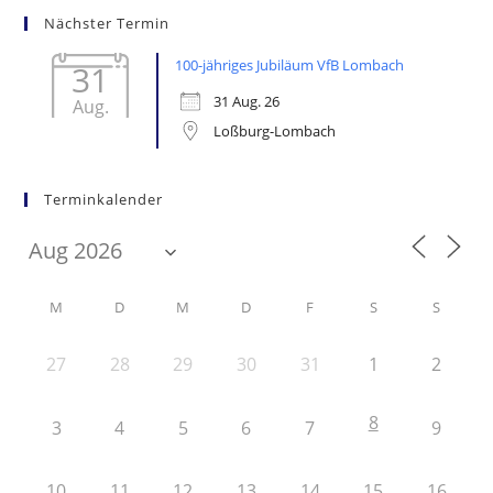
Nächster Termin
100-jähriges Jubiläum VfB Lombach
31
31 Aug. 26
Aug.
Loßburg-Lombach
Terminkalender
M
D
M
D
F
S
S
27
28
29
30
31
1
2
8
3
4
5
6
7
9
10
11
12
13
14
15
16