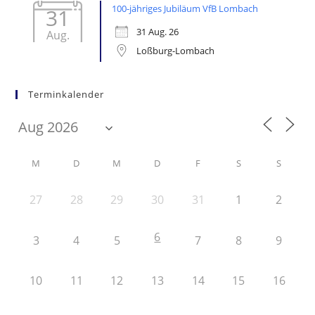
100-jähriges Jubiläum VfB Lombach
31
31 Aug. 26
Aug.
Loßburg-Lombach
Terminkalender
M
D
M
D
F
S
S
27
28
29
30
31
1
2
6
3
4
5
7
8
9
10
11
12
13
14
15
16